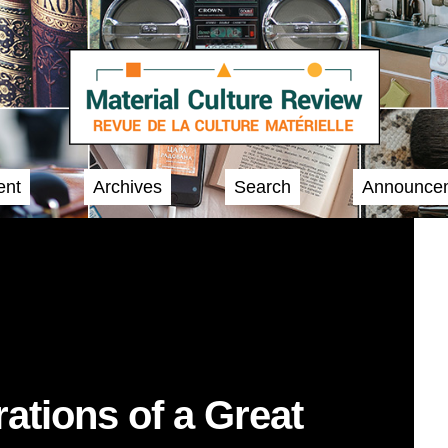
ent
Archives
Search
Announce
ations of a Great