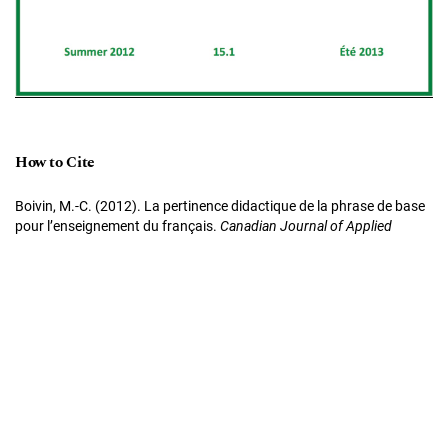
How to Cite
Boivin, M.-C. (2012). La pertinence didactique de la phrase de base
pour l’enseignement du français.
Canadian Journal of Applied
Linguistics
,
15
(1), 190–214. Retrieved from
https://journals.lib.unb.ca/index.php/CJAL/article/view/19953
More Citation Formats
Copyright Notice