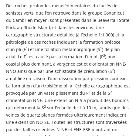
Des roches profondes métasédimentaires du faciès des
schistes verts, que l’on retrouve dans le groupe Conanicut
du Cambrien moyen, sont présentes dans le Beavertail State
Park, au Rhode Island, et dans les environs. Une
cartographie structurale détaillée (à l’échelle 1:1 000) et la
pétrologie de ces roches indiquent la formation précoce
1
1
d’un pli (F
) et une foliation métamorphique (S
) de plan
1
2
axial. Le F
est causé par la formation d’un pli (F
) non
coaxial plus dominant, à vergence est et d’orientation NNE-
2
NNO ainsi que par une schistosité de crénulation (S
)
amplifiée en raison d’une dissolution par pression connexe.
La formation d’un troisième pli à l’échelle cartographique est
2
2
provoquée par un vaste plissement du F
et de la S
d’orientation NNE. Une extension N-S a produit des boudins
2
qui déforment la S
sur l’échelle de 1 à 10 m, tandis que des
veines de quartz planes formées ultérieurement indiquent
une extension NO-SE. Toutes les structures sont traversées
par des failles orientées N-NE et ENE-ESE montrant un