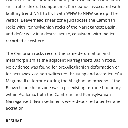
sinistral or dextral components. Kink bands associated with
faulting trend NNE to ENE with WNW to NNW side up. The
vertical Beaverhead shear zone juxtaposes the Cambrian
rocks with Pennsylvanian rocks of the Narragansett Basin,
and deflects S2 in a dextral sense, consistent with motion
recorded elsewhere.
The Cambrian rocks record the same deformation and
metamorphism as the adjacent Narragansett Basin rocks.
No evidence was found for pre-Alleghanian deformation or
for northwest- or north-directed thrusting and accretion of a
Meguma-like terrane during the Alleghanian orogeny. If the
Beaverhead shear zone was a preexisting terrane boundary
within Avalonia, both the Cambrian and Pennsylvanian
Narragansett Basin sediments were deposited aﬅer terrane
accretion.
RÉSUMÉ