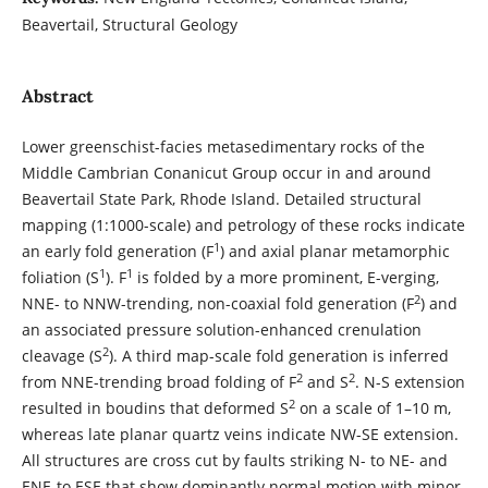
Beavertail, Structural Geology
Abstract
Lower greenschist-facies metasedimentary rocks of the
Middle Cambrian Conanicut Group occur in and around
Beavertail State Park, Rhode Island. Detailed structural
mapping (1:1000-scale) and petrology of these rocks indicate
1
an early fold generation (F
) and axial planar metamorphic
1
1
foliation (S
). F
is folded by a more prominent, E-verging,
2
NNE- to NNW-trending, non-coaxial fold generation (F
) and
an associated pressure solution-enhanced crenulation
2
cleavage (S
). A third map-scale fold generation is inferred
2
2
from NNE-trending broad folding of F
and S
. N-S extension
2
resulted in boudins that deformed S
on a scale of 1–10 m,
whereas late planar quartz veins indicate NW-SE extension.
All structures are cross cut by faults striking N- to NE- and
ENE-to ESE that show dominantly normal motion with minor