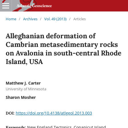
Home
/
Archives
/
Vol. 49 (2013)
/
Articles
Alleghanian deformation of
Cambrian metasedimentary rocks
on Avalonia in south-central Rhode
Island, USA
Matthew J. Carter
University of Minnesota
Sharon Mosher
https://doi.org/10.4138/atlgeol.2013.003
DOI:
New England Tectonics, Conanicut Island,
Keywords: