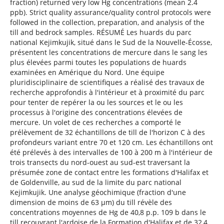
fraction) returned very low Hg concentrations (mean 2.4
ppb). Strict quality assurance/quality control protocols were
followed in the collection, preparation, and analysis of the
till and bedrock samples. RÉSUMÉ Les huards du parc
national Kejimkujik, situé dans le Sud de la Nouvelle-Écosse,
présentent les concentrations de mercure dans le sang les
plus élevées parmi toutes les populations de huards
examinées en Amérique du Nord. Une équipe
pluridisciplinaire de scientiﬁques a réalisé des travaux de
recherche approfondis à l'intérieur et à proximité du parc
pour tenter de repérer la ou les sources et le ou les
processus à l'origine des concentrations élevées de
mercure. Un volet de ces recherches a comporté le
prélèvement de 32 échantillons de till de l'horizon C à des
profondeurs variant entre 70 et 120 cm. Les échantillons ont
été prélevés à des intervalles de 100 à 200 m à l'intérieur de
trois transects du nord-ouest au sud-est traversant la
présumée zone de contact entre les formations d'Halifax et
de Goldenville, au sud de la limite du parc national
Kejimkujik. Une analyse géochimique (fraction d'une
dimension de moins de 63 µm) du till révèle des
concentrations moyennes de Hg de 40,8 p.p. 109 b dans le
till recouvrant l'ardoise de la Formation d'Halifax et de 32,4