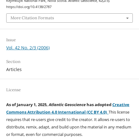
Kejimkujik National Park, Nova Scotia.
Atlantic Geoscience
,
42
(2/3).
https://doi.org/10.4138/2787
More Citation Formats
Issue
Vol. 42 No. 2/3 (2006)
Section
Articles
License
As of January 1, 2025,
Atlantic Geoscience
has adopted
Creative
Commons Attribution 4.0 International (CC BY 4.0)
This license
requires that re-users give credit to the creator. It allows re-users to
distribute, remix, adapt, and build upon the material in any medium
or format, even for commercial purposes.