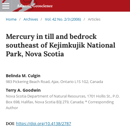
Home
/
Archives
/
Vol. 42 No. 2/3 (2006)
/
Articles
Mercury in till and bedrock
southeast of Kejimkujik National
Park, Nova Scotia
Belinda M. Culgin
983 Pickering Beach Road, Ajax, Ontario L1S 1G2, Canada
Terry A. Goodwin
Nova Scotia Department of Natural Resources, 1701 Hollis St., P.O.
Box 698, Halifax, Nova Scotia B3J 2T9, Canada; * Corresponding
Author
https://doi.org/10.4138/2787
DOI: