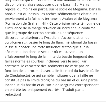
disponible et laisse supposer que le bassin St. Marys
repose, du moins en partie, sur le socle de Meguma. Dans le
nord-ouest du bassin, les roches sédimentaires clastiques
proviennent a la fois des terranes d'Avalon et de Meguma
(Formation de Graham Hill). Cette origine mixte témoigne de
1'influence de la marge d'Avalon au nord et elle confirme
que le groupe de Horton constitue une séquence
discordante ulterieure a l'Acadien. L'accumulation de
conglomérat grossier le long du flanc méridional du bassin
laisse supposer une forte influence tectonique sur la
sédimentation dans le secteur où est survenu un
affaissement le long de la limite du bassin longeant des
failles normales courbes, inclinées vers le nord. Par
contraste, le caractere des sediments ne varie pas en
fonction de la proximité avec la limite nord du bassin (faille
de Chedabucto), ce qui semble indiquer que la faille ne
constitue pas la limite d'origine du bassin et qu'une partie
inconnue du bassin et du socle de Meguma correspondant
en ont été tectoniquement écartés. [Traduit par la
rédaction]