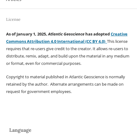
License
As of January 1, 2025,
Atlantic Geoscience
has adopted
Creative
Commons Attribution 4.0 International (CC BY 4.0)
This license
requires that re-users give credit to the creator. It allows re-users to
distribute, remix, adapt, and build upon the material in any medium
or format, even for commercial purposes.
Copyright to material published in Atlantic Geoscience is normally
retained by the author. Alternate arrangements can be made on
request for government employees.
Language