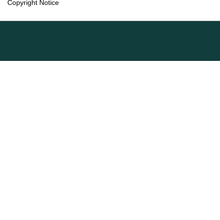
Copyright Notice
Language
English
Français (Canada)
Information