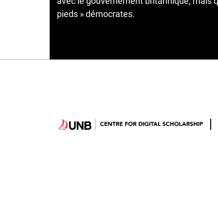
avec le gouvernement britannique, mais qu
pieds » démocrates.
Hosted by
UNB Libraries
|
Contact