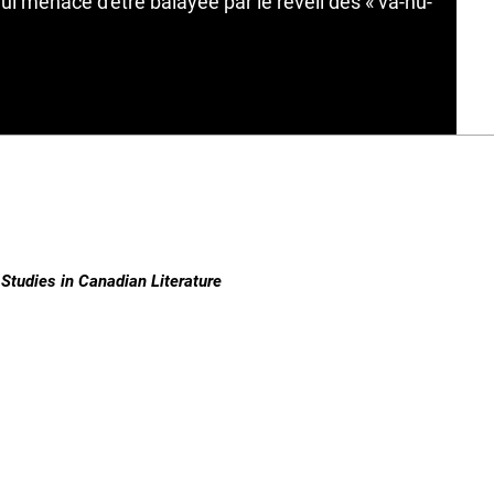
i menace d'être balayée par le réveil des « va-nu-
Studies in Canadian Literature
ISSN 1718-7850 (Online) | ISSN 0380-6995 (Print)
Contact
|
Privacy Policy