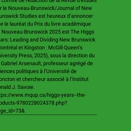
 comité de rédaction de la Revue d’études
r le Nouveau-Brunswick/Journal of New
unswick Studies est heureux d’annoncer
e le lauréat du Prix du livre académique
 Nouveau-Brunswick 2025 est The Higgs
ars: Leading and Dividing New Brunswick
ontréal et Kingston : McGill-Queen’s
iversity Press, 2025), sous la direction du
 Gabriel Arsenault, professeur agrégé de
iences politiques à l’Université de
ncton et chercheur associé à l’Institut
nald J. Savoie.
tps://www.mqup.ca/higgs-years--the-
oducts-9780228024378.php?
ge_id=73&