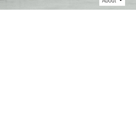
About
Main menu