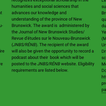
Le
humanities and social sciences that
su
nt
advances our knowledge and
Br
understanding of the province of New
qu
u-
Brunswick. The award is administered by
du
the Journal of New Brunswick Studies/
Ye
Revue d’études sur le Nouveau-Brunswick
(M
(
JNBS/RÉNB
). The recipient of the award
Un
ire
will also be given the opportunity to record a
Dr
podcast about their book which will be
sc
re
posted to the
JNBS/RÉNB
website. Eligibility
Mo
requirements are listed below.
Do
ht
pr
pa