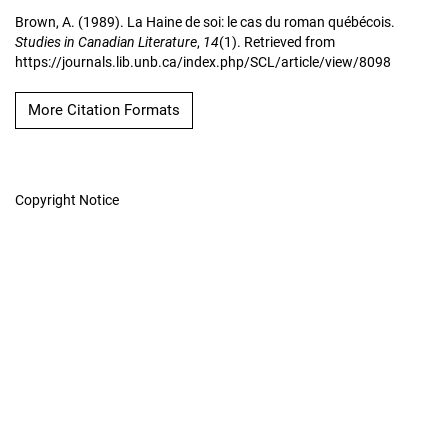
Brown, A. (1989). La Haine de soi: le cas du roman québécois.
Studies in Canadian Literature
,
14
(1). Retrieved from
https://journals.lib.unb.ca/index.php/SCL/article/view/8098
More Citation Formats
Copyright Notice
Studies in Canadian
Literature
Hosted by
UNB Libraries
|
Contact
ISSN 1718-7850 (Online) | ISSN