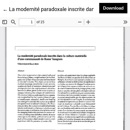
Do
Download
Return to Article Details
←
La modernité paradoxale inscrite dans la culture m