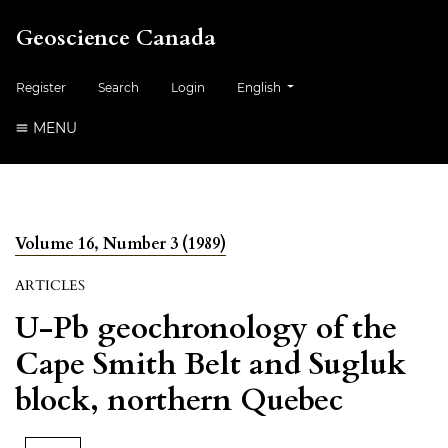
Geoscience Canada
##plugins.themes.healthSciences.
Register
Search
Login
English
MENU
Volume 16, Number 3 (1989)
ARTICLES
U-Pb geochronology of the
Cape Smith Belt and Sugluk
block, northern Quebec