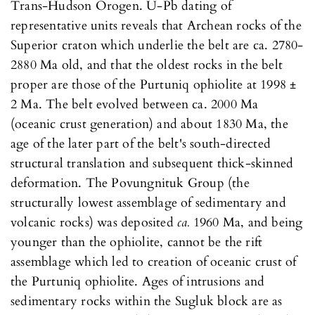
Trans-Hudson Orogen. U-Pb dating of
representative units reveals that Archean rocks of the
Superior craton which underlie the belt are ca. 2780-
2880 Ma old, and that the oldest rocks in the belt
proper are those of the Purtuniq ophiolite at 1998 ±
2 Ma. The belt evolved between ca. 2000 Ma
(oceanic crust generation) and about 1830 Ma, the
age of the later part of the belt's south-directed
structural translation and subsequent thick-skinned
deformation. The Povungnituk Group (the
structurally lowest assemblage of sedimentary and
volcanic rocks) was deposited
ca.
1960 Ma, and being
younger than the ophiolite, cannot be the rift
assemblage which led to creation of oceanic crust of
the Purtuniq ophiolite. Ages of intrusions and
sedimentary rocks within the Sugluk block are as