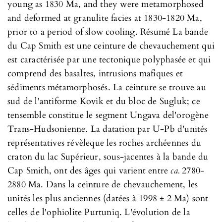
young as 1830 Ma, and they were metamorphosed
and deformed at granulite facies at 1830-1820 Ma,
prior to a period of slow cooling. Résumé La bande
du Cap Smith est une ceinture de chevauchement qui
est caractérisée par une tectonique polyphasée et qui
comprend des basaltes, intrusions mafiques et
sédiments métamorphosés. La ceinture se trouve au
sud de l'antiforme Kovik et du bloc de Sugluk; ce
tensemble constitue le segment Ungava del'orogène
Trans-Hudsonienne. La datation par U-Pb d'unités
représentatives révèleque les roches archéennes du
craton du lac Supérieur, sous-jacentes à la bande du
Cap Smith, ont des âges qui varient entre
ca.
2780-
2880 Ma. Dans la ceinture de chevauchement, les
unités les plus anciennes (datées à 1998 ± 2 Ma) sont
celles de l'ophiolite Purtuniq. L'évolution de la