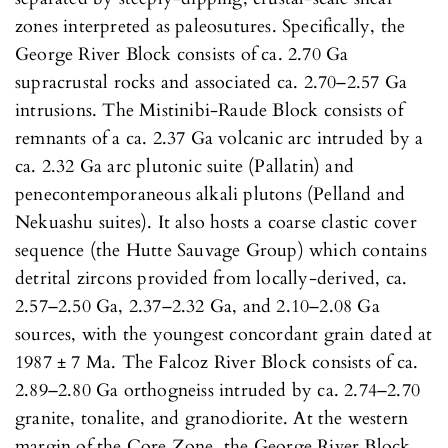
zones interpreted as paleosutures. Specifically, the
George River Block consists of ca. 2.70 Ga
supracrustal rocks and associated ca. 2.70–2.57 Ga
intrusions. The Mistinibi-Raude Block consists of
remnants of a ca. 2.37 Ga volcanic arc intruded by a
ca. 2.32 Ga arc plutonic suite (Pallatin) and
penecontemporaneous alkali plutons (Pelland and
Nekuashu suites). It also hosts a coarse clastic cover
sequence (the Hutte Sauvage Group) which contains
detrital zircons provided from locally-derived, ca.
2.57–2.50 Ga, 2.37–2.32 Ga, and 2.10–2.08 Ga
sources, with the youngest concordant grain dated at
1987 ± 7 Ma. The Falcoz River Block consists of ca.
2.89–2.80 Ga orthogneiss intruded by ca. 2.74–2.70
granite, tonalite, and granodiorite. At the western
margin of the Core Zone, the George River Block