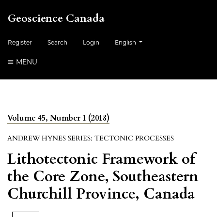
Geoscience Canada
##plugins.themes.healthSciences.
Register
Search
Login
English
MENU
Volume 45, Number 1 (2018)
ANDREW HYNES SERIES: TECTONIC PROCESSES
Lithotectonic Framework of
the Core Zone, Southeastern
Churchill Province, Canada