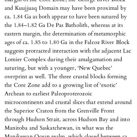
and Kuujjuaq Domain may have been proximal by
ca. 1.84 Ga as both appear to have been sutured by
the 1.84–1.82 Ga De Pas Batholith, whereas at its
eastern margin, the determination of metamorphic
ages of ca. 1.85 to 1.80 Ga in the Falcoz River Block
suggests protracted interaction with the adjacent Lac
Lomier Complex during their amalgamation and
suturing, but with a younger, ‘New Quebec’
overprint as well. The three crustal blocks forming
the Core Zone add to a growing list of ‘exotic’
Archean to earliest Paleoproterozoic
microcontinents and crustal slices that extend around
the Superior Craton from the Grenville Front
through Hudson Strait, across Hudson Bay and into
Manitoba and Saskatchewan, in what was the
Manikewan Ocean realm, which closed between ca.