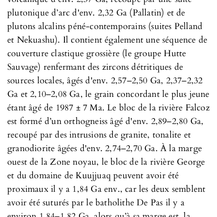
plutonique d’arc d'env. 2,32 Ga (Pallatin) et de
plutons alcalins péné-contemporains (suites Pelland
et Nekuashu). Il contient également une séquence de
couverture clastique grossière (le groupe Hutte
Sauvage) renfermant des zircons détritiques de
sources locales, âgés d'env. 2,57–2,50 Ga, 2,37–2,32
Ga et 2,10–2,08 Ga, le grain concordant le plus jeune
étant âgé de 1987 ± 7 Ma. Le bloc de la rivière Falcoz
est formé d’un orthogneiss âgé d'env. 2,89–2,80 Ga,
recoupé par des intrusions de granite, tonalite et
granodiorite âgées d'env. 2,74–2,70 Ga. À la marge
ouest de la Zone noyau, le bloc de la rivière George
et du domaine de Kuujjuaq peuvent avoir été
proximaux il y a 1,84 Ga env., car les deux semblent
avoir été suturés par le batholithe De Pas il y a
environ 1,84–1,82 Ga, alors qu’à sa marge est, la