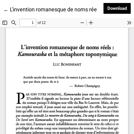
Dow
Download
Return to Article Details
←
L'invention romanesque de noms réels : Kamourask