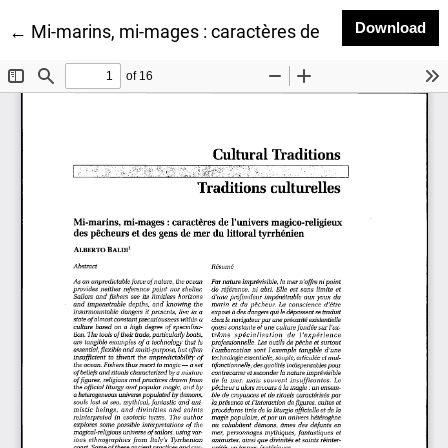
Do
Download
Return to Article Details
←
Mi-marins, mi-mages : caractères de l'univers magico