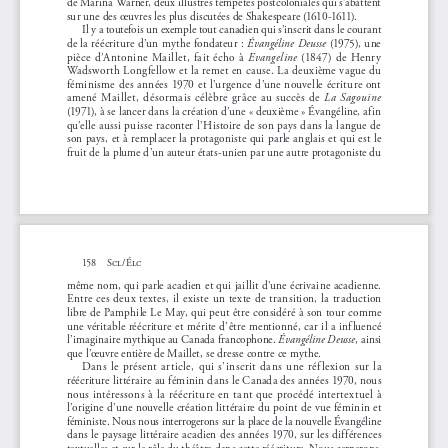
de Marina Warner, deux illustres tempêtes postcoloniales qui s’abattent 
sur une des œuvres les plus discutées de Shakespeare (1610-1611).
Il y a toutefois un exemple tout canadien qui s’inscrit dans le courant 
de la réécriture d’un mythe fondateur
: 
Évangéline Deusse
 (1975), une 
pièce d’Antonine Maillet, fait écho à 
Evangeline
 (1847) de Henry 
Wadsworth Longfellow et la remet en cause. La deuxième vague du 
féminisme des années 1970 et l’urgence d’une nouvelle écriture ont 
amené Maillet, désormais célèbre grâce au succès de 
La Sagouine
(1971), à se lancer dans la création d’une «
d
euxième
»
 Évangéline, afin 
qu’elle aussi puisse raconter l’Histoire de son pays dans la langue de 
son pays, et à remplacer la protagoniste qui parle anglais et qui est le 
fruit de la plume d’un auteur états-unien par une autre protagoniste du 
158
Scl/Élc
même nom, qui parle acadien et qui jaillit d’une écrivaine acadienne. 
Entre ces deux textes, il existe un texte de transition, la traduction 
libre de Pamphile Le May, qui peut être considéré à son tour comme 
une véritable réécriture et mérite d’être mentionné, car il a influencé 
l’imaginaire mythique au Canada francophone. 
Évangéline Deusse
, ainsi 
que l’œuvre entière de Maillet, se dresse contre ce mythe. 
Dans le présent article, qui s’inscrit dans une réflexion sur la 
réécriture littéraire au féminin dans le Canada des années 1970, nous 
nous intéressons à la réécriture en tant que procédé intertextuel à 
l’origine d’une nouvelle création littéraire du point de vue féminin et 
féministe. Nous nous interrogerons sur la place de la nouvelle Évangéline 
dans le paysage littéraire acadien des années 1970, sur les différences 
textuelles et sur le rôle du théâtre dans cette réécriture. Nous cernerons, 