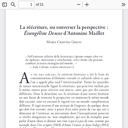
of 21
Toggle
Find
Zoom
Zoom
To
Sidebar
Out
In
La réécriture, ou renverser la perspective
: 
Évangéline Deusse
d’Antonine Maillet
Maria Cristina Greco
«
Nell’universo infinito della letteratura s’aprono sempre altre vie 
d
a esplorare, nuovissime o antichissime, stili e forme che possono 
cambiare la nostra immagine del mondo...
»
1
 — Italo Calvino, 
Lezioni americane 
12
A
u fil des siècles, la création littéraire a été le fruit de 
contaminations d’éléments textuels et culturels selon ce que 
l’on a appelé plus tard l’intertextualité. Parmi les procédés 
de nature intertextuelle figure la réécriture, qui peut être réalisée par 
le même auteur pour réécrire son œuvre, ainsi que par des auteurs 
différents. Dans le deuxième cas, la réécriture d’une œuvre littéraire 
est une façon de renverser la perspective en montrant le même monde 
déjà raconté, tout en ouvrant le regard vers un monde complètement 
différent. Il s’agit souvent d’une écriture de l’urgence, de quelque chose 
qui doit être raconté, mais à partir d’un autre point de vue qui sert à 
démonter de l’intérieur un mécanisme dont l’interprétation pourrait 
se révéler dangereuse ou, tout simplement, qui sert de tremplin pour 
parler d’autre chose et donner une voix à qui n’a pas de voix, comme par 
exemple dans 
Une tempête
 (1969) d’Aimé Césaire et dans 
Indigo
 (1992) 