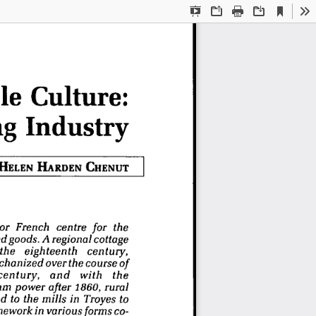
Current
Presentation
Open
Print
Download
To
View
Mode
le Culture: 
ng Industry 
HELEN
  HARDEN CHENUT 
r    French    centre   for    the    
   goods.  A  regional    cottage    
the     eighteenth          century,          
anized     over  the  course  of  
entury,       and      with       the       
am   power   after   1860,   rural   
  to  the  mills   in  Troyes   to   
work    in  various  forms   co-