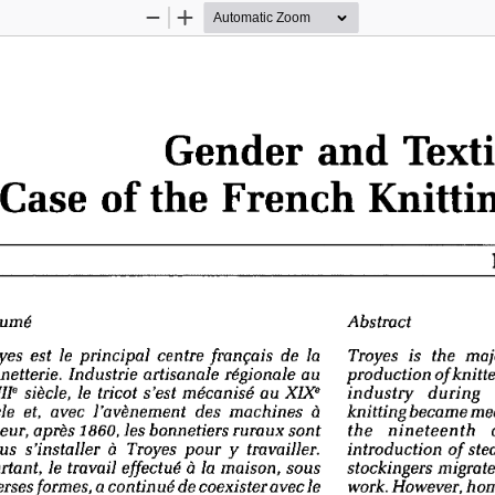
Zoom
Zoom
Out
In
Gender  and Texti
 Case  of the French Knitti
umé 
Abstract 
es   est   le  principal    centre   français    de   la   
Troyes    is   the   majo
etterie.    Industrie    artisanale    régionale    au    
production    of knitted
e
e   
II
   siècle,   le  tricot  s'est   mécanisé    au
  XIX
industry       during      
le    et,   avec   l'avènement      des   machines     à     
knitting   became   mech
ur,   après  1860,  les  bonnetiers   ruraux    sont    
the     nineteenth         c
s    s'installer    à   Troyes   pour   y     travailler.     
introduction     of  ste
tant,   le  travail   effectué   à  la  maison,     sous     
stockingers    migrated  
rses  formes,   a continué   de  coexister   avec  le  
work.  However,   home