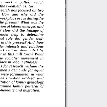
    work,   a  pattern      which      
 the  twentieth      century.      
search   has  focused    on   two   
   How    and    why    did     the     
  workplace   occur  during   the   
 the  present?    What   was   the   
ion   of  labour  emerged    and    
  How   did   the   linkage    of    
der     help    to      determine      
t    role   did   gender     defi-
  in  this  process?   And,    how    
r   interests    and     relations     
ork   culture    dominated      by      
   in  this   mill   town?    What    
he   socialist    movement      in      
ce   in  labour     studies?     
  for  research   include     the     
men's    demands    for    equal    
 were  formulated,     in   what   
the   situation
    evolved;
    and    
ution    of family      genealogy      
amine    family    patterns    of    
eredity    and     migration.     