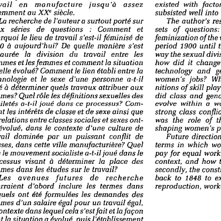
il      en     manufacture         jusqu'à          assez          
existed    with   factory
e
mment    au  XX
    siècle.    
subsisted    well  into  
La recherche   de  l'auteur   a surtout   porté   sur   
The  author's    re
     séries     de    questions      :   Comment       et       
sets    of   questions:  
quoi    le  lieu  de  travail  s'est-il  féminisé     de     
feminization     of  the
  à  aujourd'hui?     De  quelle   manière     s'est     
period    1900   until  
urée     la    division     du    travail    entre     les     
way  the  sexual   divis
es    et les femmes    et  comment   la    situation    
how   did   it   change? 
elle  évolué?   Comment   le  lien  établi  entre  la  
technology     and    gen
nologie     et   le   sexe   d'une    personne     a-t-il     
women's     jobs?    Wha
  à  déterminer    quels   travaux   attribuer    aux    
nitions   of  skill  play
es?    Quel  rôle  les  définitions   sexuelles    des    
did   class   and   gende
letés    a-t-il  joué   dans   ce  processus?     Com-
evolve    within    a   w
   les  intérêts   de  classe  et  de  sexe  ainsi   que   
strong   class   conflict
 relations   entre  classes  sociales   et  sexes   ont-
was   the   role   of   t
 évolué,   dans   le  contexte    d'une    culture    de    
shaping    women's    pla
ail    dominée     par   un   puissant     conflit     de     
Future   directions 
ses,   dans   cette  ville  manufacturière?      Quel      
terms   in   which   wo
  le  mouvement     socialiste   a-t-il  joué  dans   le   
pay  for  equal   work  
essus     visant    à   déterminer     la  place     des     
context,    and   how   
s    dans   les  études   sur  le   travail?   
secondly,    the  constit
back   to  1848   to  ex
Les     avenues       futures        de         recherche         
reproduction,     work-h
raient     d'abord    inclure    les   termes     dans     
uels    ont   été  formulées     les  demandes      des      
es    d'un   salaire  égal  pour   un  travail   égal,   
ontexte   dans  lequel  cela  s'est  fait  et la  façon  
  la  situation   a évolué,  puis       l'établissement       