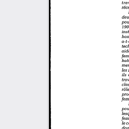
trava
réce
deux
pour
1900
insta
homm
a-t-
tech
aidé
femm
habi
ment
les 
ils 
trav
clas
rôle
proc
femme
pour
lesq
femm
le c
dont