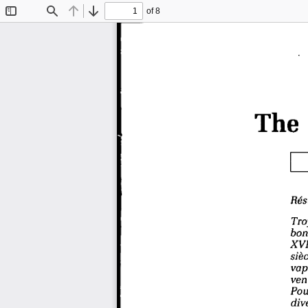
of 8
Toggle
Find
Previous
Next
Sidebar
The 
Rés
Troy
bonn
XVI
sièc
vape
venu
Pour
dive