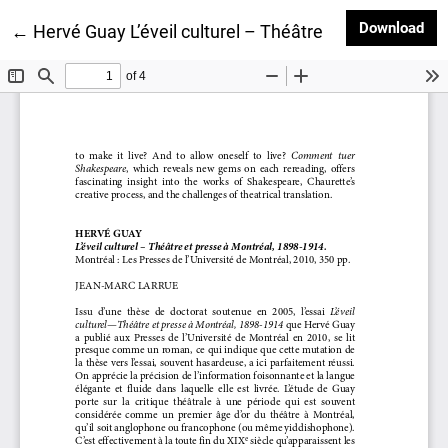
Dow
Download
Return to Article Details
←
Hervé Guay L’éveil culturel – Théâtre et presse à Mo