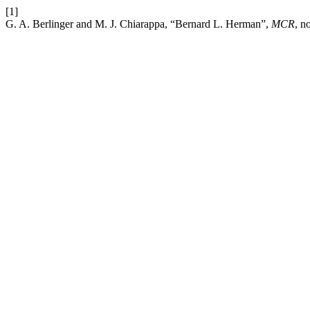
[1]
G. A. Berlinger and M. J. Chiarappa, “Bernard L. Herman”,
MCR
, n