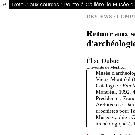
Return to Article Details
Retour aux sources : Pointe-à-Callière, le Musée d'