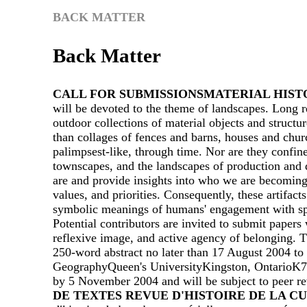
BACK MATTER
Back Matter
CALL FOR SUBMISSIONS
MATERIAL HIST
will be devoted to the theme of landscapes. Long r
outdoor collections of material objects and struct
than collages of fences and barns, houses and chur
palimpsest-like, through time. Nor are they confined
townscapes, and the landscapes of production and d
are and provide insights into who we are becoming
values, and priorities. Consequently, these artifac
symbolic meanings of humans' engagement with spec
Potential contributors are invited to submit papers
reflexive image, and active agency of belonging. Th
250-word abstract no later than 17 August 2004 to
GeographyQueen's UniversityKingston, OntarioK7L
by 5 November 2004 and will be subject to peer r
DE TEXTES
REVUE D'HISTOIRE DE LA C