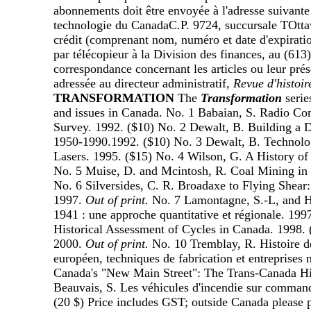
abonnements doit être envoyée à l'adresse suivant
technologie du CanadaC.P. 9724, succursale TOtt
crédit (comprenant nom, numéro et date d'expiratio
par télécopieur à la Division des finances, au (61
correspondance concernant les articles ou leur prése
adressée au directeur administratif,
Revue d'histoire
TRANSFORMATION
The
Transformation
serie
and issues in Canada. No. 1 Babaian, S. Radio Co
Survey. 1992. ($10) No. 2 Dewalt, B. Building a 
1950-1990.1992. ($10) No. 3 Dewalt, B. Technolo
Lasers. 1995. ($15) No. 4 Wilson, G. A History of
No. 5 Muise, D. and Mcintosh, R. Coal Mining in
No. 6 Silversides, C. R. Broadaxe to Flying Shear
1997.
Out of print.
No. 7 Lamontagne, S.-L, and H
1941 : une approche quantitative et régionale. 19
Historical Assessment of Cycles in Canada. 1998.
2000.
Out of print.
No. 10 Tremblay, R. Histoire d
européen, techniques de fabrication et entreprises
Canada's "New Main Street": The Trans-Canada Hi
Beauvais, S. Les véhicules d'incendie sur commande
(20 $) Price includes GST; outside Canada please