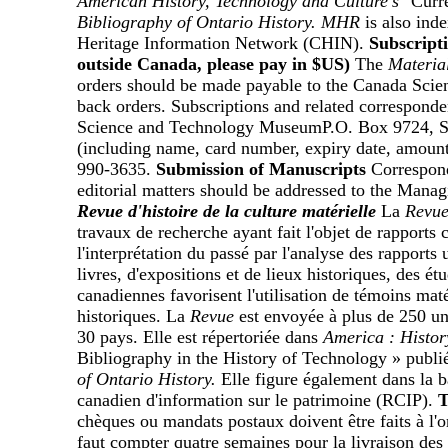
American History, Technology and Culture's
"Curre
Bibliography of Ontario History. MHR
is also ind
Heritage Information Network (CHIN).
Subscript
outside Canada, please pay in $US)
The
Material
orders should be made payable to the Canada Sci
back orders. Subscriptions and related correspon
Science and Technology MuseumP.O. Box 9724, St
(including name, card number, expiry date, amount
990-3635.
Submission of Manuscripts
Correspond
editorial matters should be addressed to the Manag
Revue d'histoire de la culture matérielle
La
Revue 
travaux de recherche ayant fait l'objet de rapports c
l'interprétation du passé par l'analyse des rapports
livres, d'expositions et de lieux historiques, des étu
canadiennes favorisent l'utilisation de témoins maté
historiques. La
Revue
est envoyée à plus de 250 uni
30 pays. Elle est répertoriée dans
America : History
Bibliography in the History of Technology » publi
of Ontario History.
Elle figure également dans la b
canadien d'information sur le patrimoine (RCIP).
T
chèques ou mandats postaux doivent être faits à l'
faut compter quatre semaines pour la livraison de