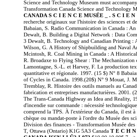
Science and Technology Museum must accompany al
Transformation Canada Science and Technology M
CANADA
S C I E N C E
MUSÉE _ .
S C I E N
recherche originaux sur l'histoire des sciences et 
Babaian, S. Radio Communication in Canada : An H
Dewalt, B. Building a Digital Network : Data Co
3 Dewalt, B. Technology and Canadian Printing : 
Wilson, G. A History of Shipbuilding and Naval Ar
Mcintosh, R. Coal Mining in Canada : A Historical
R. Broadaxe to Flying Shear : The Mechanization o
Lamontagne, S.-L. et Harvey, F. La production te
quantitative et régionale. 1997. (15 $) N° 8 Baba
of Cycles in Canada. 1998.(20$) N° 9 Mouat, J. 
Tremblay, R. Histoire des outils manuels au Canad
fabrication et entreprises manufacturières. 2001.
The Trans-Canada Highway as Idea and Reality, 1
d'incendie sur commande : nécessité technologique 
comprend la TPS. À l'extérieur du Canada, il est 
chèque ou mandat-poste à l'ordre du Musée des scie
Division des finances - Transformation Musée des 
T, Ottawa (Ontario) K1G 5A3 Canada
T E C H N