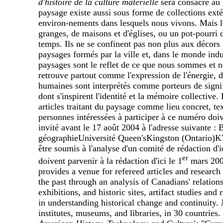
d'histoire de la culture matérielle
sera consacré au
paysage existe aussi sous forme de collections extér
environ-nements dans lesquels nous vivons. Mais l
granges, de maisons et d'églises, ou un pot-pourri
temps. Ils ne se confinent pas non plus aux décors r
paysages formés par la ville et, dans le monde indu
paysages sont le reflet de ce que nous sommes et 
retrouve partout comme l'expression de l'énergie, de
humaines sont interprétés comme porteurs de signi
dont s'inspirent l'identité et la mémoire collective
articles traitant du paysage comme lieu concret, tex
personnes intéressées à participer à ce numéro doi
invité avant le 17 août 2004 à l'adresse suivante 
géographieUniversité Queen'sKingston (Ontario)K7L
être soumis à l'analyse d'un comité de rédaction d'
er
doivent parvenir à la rédaction d'ici le 1
mars 200
provides a venue for refereed articles and research
the past through an analysis of Canadians' relations
exhibitions, and historic sites, artifact studies an
in understanding historical change and continuity.
institutes, museums, and libraries, in 30 countries.