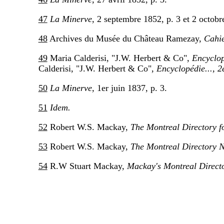
47
La Minerve,
2 septembre 1852, p. 3 et 2 octobre
48
Archives du Musée du Château Ramezay,
Cahie
49
Maria Calderisi, "J.W. Herbert & Co",
Encyclop
Calderisi, "J.W. Herbert & Co",
Encyclopédie..., 2
50
La Minerve,
1er juin 1837, p. 3.
51
Idem.
52
Robert W.S. Mackay,
The Montreal Directory f
53
Robert W.S. Mackay,
The Montreal Directory 
54
R.W Stuart Mackay,
Mackay's Montreal Direct