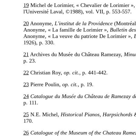
19
Michel de Lorimier, « Chevalier de Lorimier »
l'Université Laval, ©1988), vol. VII, p. 553-557.
20
Anonyme,
L'institut de la Providence
(Montréal 
Anonyme, « La famille de Lorimier »,
Bulletin des
Anonyme, « La veuve du patriote De Lorimier »,
B
1926), p. 330.
21
Archives du Musée du Château Ramezay,
Minut
p. 23.
22
Christian Roy,
op. cit.,
p. 441-442.
23
Pierre Poulin,
op. cit.,
p. 19.
24
Catalogue du Musée du Château de Ramezay d
p. 111.
25
N.E. Michel,
Historical Pianos, Harpsichords 
170.
26
Catalogue of the Museum of the Chateau Rame