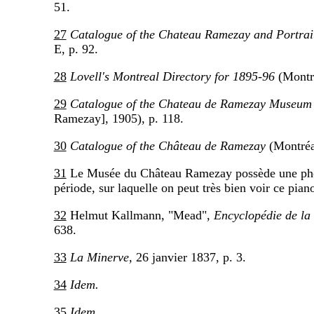
51.
27
Catalogue of the Chateau Ramezay and Portrai
E, p. 92.
28
Lovell's Montreal Directory for 1895-96
(Montré
29
Catalogue of the Chateau de Ramezay Museum 
Ramezay], 1905), p. 118.
30
Catalogue of the Château de Ramezay
(Montréa
31
Le Musée du Château Ramezay possède une photo
période, sur laquelle on peut très bien voir ce pia
32
Helmut Kallmann, "Mead",
Encyclopédie de l
638.
33
La Minerve,
26 janvier 1837, p. 3.
34
Idem.
35
Idem.