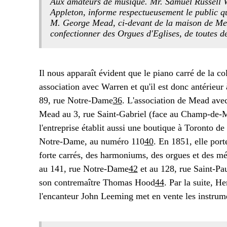
Aux amateurs de musique. Mr. Samuel Russell W
Appleton, informe respectueusement le public que
M. George Mead, ci-devant de la maison de Mea
confectionner des Orgues d'Eglises, de toutes
Il nous apparaît évident que le piano carré de la 
association avec Warren et qu'il est donc antérieur 
89, rue Notre-Dame
36
. L'association de Mead ave
Mead au 3, rue Saint-Gabriel (face au Champ-de-Ma
l'entreprise établit aussi une boutique à Toronto d
Notre-Dame, au numéro 110
40
. En 1851, elle por
forte carrés, des harmoniums, des orgues et des m
au 141, rue Notre-Dame
42
et au 128, rue Saint-Pa
son contremaître Thomas Hood
44
. Par la suite, H
l'encanteur John Leeming met en vente les instrum