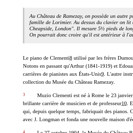
Au Château de Ramezay, on possède un autre pia
famille de Lorimier. Au dessus du clavier on li
Cheapside, London". Il mesure 5½ pieds de longu
On pourrait donc croire qu'il est antérieur à l'
Le piano de Clementi
8
utilisé par les frères Dumo
Notons en passant qu'Arthur (1841-1919) et Edouar
carrières de pianistes aux États-Unis
9
. L'autre ins
collection du Musée du Château Ramezay.
3
Muzio Clementi est né à Rome le 23 janvier 17
brillante carrière de musicien et de professeur
10
. 
qui, depuis quelque temps, fabriquait des pianos. Ce
avec J. Longman et fonda une nouvelle maison d'édi
4
Le 27 octobre 1904, le Musée du Château Rame