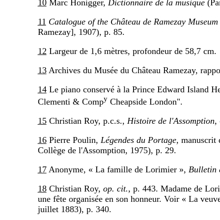
10
Marc Honigger,
Dictionnaire de la musique
(Par
11
Catalogue of the Château de Ramezay Museum a
Ramezay], 1907), p. 85.
12
Largeur de 1,6 mètres, profondeur de 58,7 cm.
13
Archives du Musée du Château Ramezay, rapport 
14
Le piano conservé à la Prince Edward Island He
y
Clementi & Comp
Cheapside London".
15
Christian Roy, p.c.s.,
Histoire de l'Assomption,
16
Pierre Poulin,
Légendes du Portage,
manuscrit d
Collège de l'Assomption, 1975), p. 29.
17
Anonyme, « La famille de Lorimier »,
Bulletin
18
Christian Roy,
op. cit.,
p. 443. Madame de Lorim
une fête organisée en son honneur. Voir « La veuv
juillet 1883), p. 340.