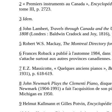
2
« Premiers instruments au Canada »,
Encyclopéd
tome III, p. 2723.
3
Idem.
4
John Lambert,
Travels through Canada and the U
1808
(Londres : Baldwin Cradock and Joy, 1816), 
5
Robert W.S. Mackay,
The Montreal Directory fo
6
Frances Roback a publié à l'automne 1984, dans
s'attache surtout aux autres provinces canadiennes.
7
E.Z. Massicotte, « Quelques anciens pianos »,
Bu
1931), p. 618-619.
8
John Newmark Plays the Clementi Piano,
disque
Newmark (1904-1991) a fait l'acquisition de son p
Michigan en 1950.
9
Helmut Kallmann et Gilles Potvin,
Encyclopédie