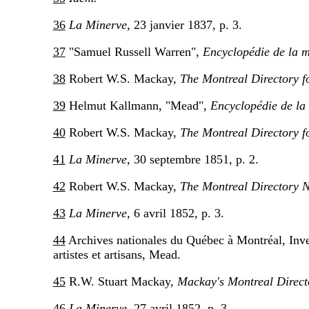
36
La Minerve,
23 janvier 1837, p. 3.
37
"Samuel Russell Warren",
Encyclopédie de la 
38
Robert W.S. Mackay,
The Montreal Directory f
39
Helmut Kallmann, "Mead",
Encyclopédie de la
40
Robert W.S. Mackay,
The Montreal Directory f
41
La Minerve,
30 septembre 1851, p. 2.
42
Robert W.S. Mackay,
The Montreal Directory N
43
La Minerve,
6 avril 1852, p. 3.
44
Archives nationales du Québec à Montréal, Inven
artistes et artisans, Mead.
45
R.W. Stuart Mackay,
Mackay's Montreal Direct
46
La Minerve,
27 avril 1852, p. 3.