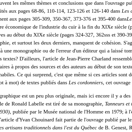
ouvent les mêmes thèmes et conclusions que dans l'ouvrage pub
raités aux pages 68-86, 110-114, 123-126 et 126-140 dans
Les 
ement aux pages 305-309, 350-367, 373-376 et 395-400 dans
Le
oire économique de l'industrie du cuir à la fin du XIXe siècle 
èves au début du XIXe siècle (pages 324-327, 362sss et 390-393
phie, et surtout les deux derniers, manquent de cohésion. S'agi
 à une monographie ou de l'erreur d'un éditeur qui a laissé to
s textes? D'ailleurs, l'article de Jean-Pierre Charland ressembl
ires à propos des sources et des auteurs au début de son text
lhabiles. Ce qui surprend, c'est que même si ces articles sont d
t à mot) de textes publiés dans
Les cordonniers,
cet ouvrage n
raphique est un peu plus originale, mais ici encore il y a de
ticle de Ronald Labelle est tiré de sa monographie,
Tanneurs et 
930),
publiée par le Musée national de l'Homme en 1979; à l'
'article d'Yvan Chouinard fait partie de l'ouvrage publié par l
es artisans traditionnels dans l'est du Québec
de B. Genest, R