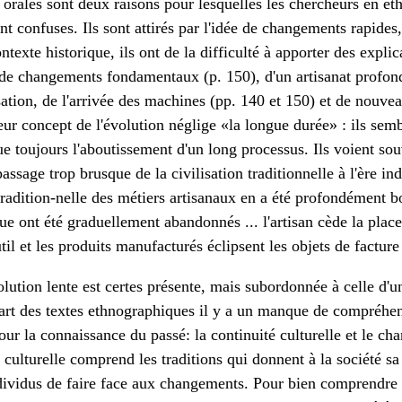
orales sont deux raisons pour lesquelles les chercheurs en et
t confuses. Ils sont attirés par l'idée de changements rapides,
exte historique, ils ont de la difficulté à apporter des explica
 de changements fondamentaux (p. 150), d'un artisanat profo
sation, de l'arrivée des machines (pp. 140 et 150) et de nouv
ur concept de l'évolution néglige «la longue durée» : ils semb
 toujours l'aboutissement d'un long processus. Ils voient sou
ssage trop brusque de la civilisation traditionnelle à l'ère ind
 tradition-nelle des métiers artisanaux en a été profondément b
ue ont été graduellement abandonnés ... l'artisan cède la place 
il et les produits manufacturés éclipsent les objets de facture 
lution lente est certes présente, mais subordonnée à celle d'
part des textes ethnographiques il y a un manque de compréhe
ur la connaissance du passé: la continuité culturelle et le c
é culturelle comprend les traditions qui donnent à la société sa
dividus de faire face aux changements. Pour bien comprendre 