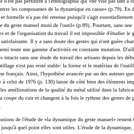
rie n'est pas pertinent à l'ethnographie qui «ne vise pas tant à
ntrer les composantes de la dynamique en cause» (p.79). En d'
t formelle n'a pas été retenue puisqu'il s'agit essentiellement 
re du geste manuel muni de l'outil» (p.89). Pourtant, sans une
es et de l'organisation du travail il est impossible d'étudier l
n satisfaisante. Il y a sans doute des gestes qui n'ont guère ch
armi toute une gamme d'activités en constante mutation. D'ai
tés intacts sans une étude du travail des artisans depuis les dé
utillage n'est pas resté stable: la forme et le matériau de l'out
e français. Ainsi, l'hypothèse avancée par un des auteurs que
à celui de 1976 (p. 130) laisse de côté bien des éléments imp
les améliorations de la qualité du métal utilisé dans la fabrica
la coupe du cuir et changent à la fois le rythme des gestes de 
.
usions de l'étude de «la dynamique du geste manuel» restent 
 jusqu'à quel point elles sont utiles. L'étude de la dynamique, 