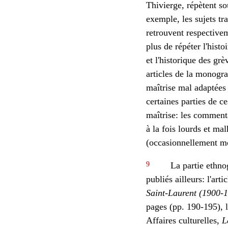
Thivierge, répètent s
exemple, les sujets t
retrouvent respectiv
plus de répéter l'hist
et l'historique des gr
articles de la monogra
maîtrise mal adaptées
certaines parties de ce
maîtrise: les commenta
à la fois lourds et ma
(occasionnellement mo
9
La partie ethnog
publiés ailleurs: l'ar
Saint-Laurent (1900-1
pages (pp. 190-195), l
Affaires culturelles,
L