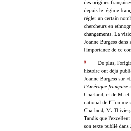
des origines françaises
depuis le régime franç
régler un certain nom
chercheurs en ethnogra
changements. La vision
Joanne Burgess dans so
l'importance de ce co
8
De plus, l'origin
histoire ont déjà publi
Joanne Burgess sur «Le
l'Amérique française
e
Charland, et de M. et
national de l'Homme e
Charland, M. Thivierg
Tandis que l'excellent
son texte publié dans