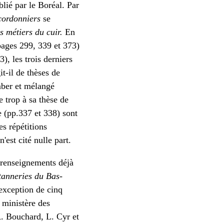
lié par le Boréal. Par
cordonniers
se
s métiers du cuir.
En
(pages 299, 339 et 373)
), les trois derniers
t-il de thèses de
mber et mélangé
e trop à sa thèse de
e (pp.337 et 338) sont
es répétitions
'est cité nulle part.
s renseignements déjà
tanneries du Bas-
exception de cinq
e ministère des
. Bouchard, L. Cyr et