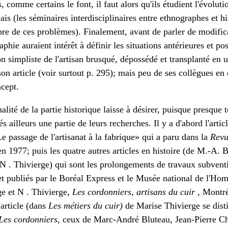
, comme certains le font, il faut alors qu'ils étudient l'évolut
ais (les séminaires interdisciplinaires entre ethnographes et hi
bre de ces problèmes). Finalement, avant de parler de modific
phie auraient intérêt à définir les situations antérieures et po
 simpliste de l'artisan brusqué, dépossédé et transplanté en us
n article (voir surtout p. 295); mais peu de ses collègues en 
ncept.
alité de la partie historique laisse à désirer, puisque presque 
és ailleurs une partie de leurs recherches. Il y a d'abord l'artic
 passage de l'artisanat à la fabrique» qui a paru dans la
Revu
n 1977; puis les quatre autres articles en histoire (de M.-A. B
 N . Thivierge) qui sont les prolongements de travaux subven
t publiés par le Boréal Express et le Musée national de l'Ho
e et N . Thivierge,
Les cordonniers, artisans du cuir ,
Montré
 article (dans
Les métiers du cuir)
de Marise Thivierge se dist
Les cordonniers,
ceux de Marc-André Bluteau, Jean-Pierre Ch