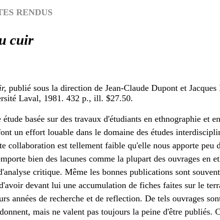
TES RENDUS
u cuir
r,
publié sous la direction de Jean-Claude Dupont et Jacques
rsité Laval, 1981. 432 p., ill. $27.50.
étude basée sur des travaux d'étudiants en ethnographie et en 
font un effort louable dans le domaine des études interdiscipli
 collaboration est tellement faible qu'elle nous apporte peu d
mporte bien des lacunes comme la plupart des ouvrages en e
d'analyse critique. Même les bonnes publications sont souvent 
 d'avoir devant lui une accumulation de fiches faites sur le ter
urs années de recherche et de reflection. De tels ouvrages sont
donnent, mais ne valent pas toujours la peine d'être publiés. 