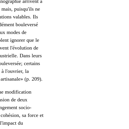
hnographie arrivent à
 mais, puisqu'ils ne
tions valables. Ils
ndément bouleversé
eaux modes de
lent ignorer que le
vent l'évolution de
ustrielle. Dans leurs
ouleversée; certains
à l'ouvrier, la
artisanale» (p. 209).
une modification
nsion de deux
hangement socio-
 cohésion, sa force et
l'impact du