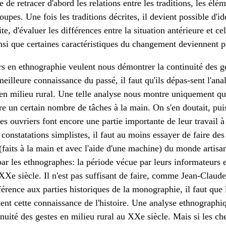
 de retracer d'abord les relations entre les traditions, les élé
pes. Une fois les traditions décrites, il devient possible d'ide
ite, d'évaluer les différences entre la situation antérieure et cel
nsi que certaines caractéristiques du changement deviennent p
s en ethnographie veulent nous démontrer la continuité des ge
illeure connaissance du passé, il faut qu'ils dépas-sent l'ana
te en milieu rural. Une telle analyse nous montre uniquement qu
re un certain nombre de tâches à la main. On s'en doutait, pui
des ouvriers font encore une partie importante de leur travail à
 constatations simplistes, il faut au moins essayer de faire des
(faits à la main et avec l'aide d'une machine) du monde artisan
par les ethnographes: la période vécue par leurs informateurs et
Xe siècle. Il n'est pas suffisant de faire, comme Jean-Claud
éférence aux parties historiques de la monographie, il faut que 
tent cette connaissance de l'histoire. Une analyse ethnograph
inuité des gestes en milieu rural au XXe siècle. Mais si les ch