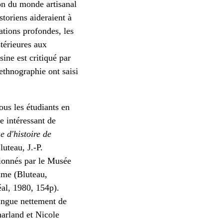
ion du monde artisanal
storiens aideraient à
ations profondes, les
stérieures aux
ine est critiqué par
ethnographie ont saisi
tous les étudiants en
le intéressant de
e d'histoire de
luteau, J.-P.
tionnés par le Musée
mme (Bluteau,
al, 1980, 154p).
ingue nettement de
arland et Nicole