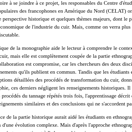
oire à se joindre à ce projet, les responsables du Centre d'étud
s populaires des francophones en Amérique du Nord (CELAT) on
 perspective historique et quelques thèmes majeurs, dont le p
 économique de l'industrie du cuir. Mais, comme on verra plus 
iscutable.
ique de la monographie aide le lecteur à comprendre le contex
 cuir, mais elle est complètement coupée de la partie ethnogra
 collaboration est compromise, car les chercheurs des deux disc
ements qu'ils publient en commun. Tandis que les étudiants e
tions détaillées des procédés de transformation du cuir, donn
hie, ces derniers négligent les renseignements historiques. Il 
 procédés du tannage répétés trois fois, l'apprentissage décrit
seignements similaires et des conclusions qui ne s'accordent pa
 de la partie historique aurait aidé les étudiants en ethnogra
s d'une évolution complexe. Mais d'après l'approche ethnograph