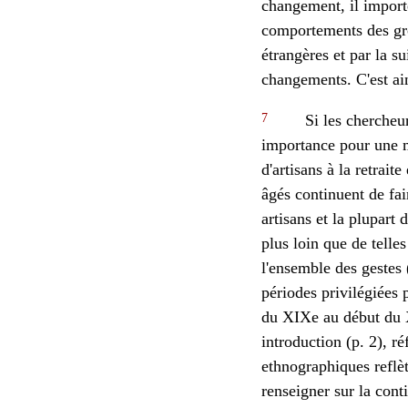
changement, il importe
comportements des grou
étrangères et par la su
changements. C'est ai
7
Si les chercheur
importance pour une me
d'artisans à la retrai
âgés continuent de fai
artisans et la plupart 
plus loin que de telles
l'ensemble des gestes 
périodes privilégiées 
du XIXe au début du X
introduction (p. 2), r
ethnographiques reflè
renseigner sur la cont