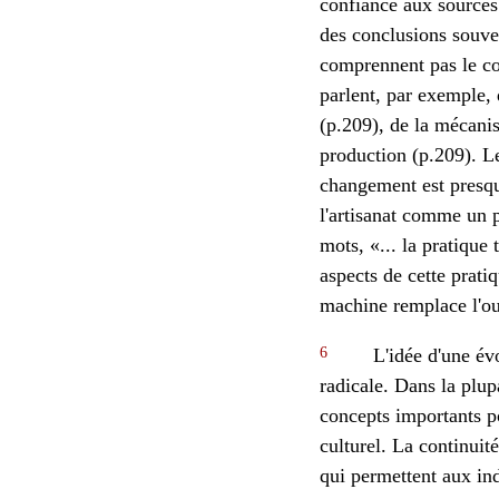
confiance aux sources 
des conclusions souven
comprennent pas le cont
parlent, par exemple,
(p.209), de la mécani
production (p.209). Le
changement est presque
l'artisanat comme un pa
mots, «... la pratique
aspects de cette pratiq
machine remplace l'out
6
L'idée d'une évo
radicale. Dans la plu
concepts importants po
culturel. La continuit
qui permettent aux in