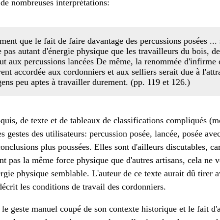
 de nombreuses interprétations:
ent que le fait de faire davantage des percussions posées ...
e pas autant d'énergie physique que les travailleurs du bois, de 
out aux percussions lancées De même, la renommée d'infirme o
t accordée aux cordonniers et aux selliers serait due à l'attr
ens peu aptes à travailler durement. (pp. 119 et 126.)
quis, de texte et de tableaux de classifications compliqués (
es gestes des utilisateurs: percussion posée, lancée, posée avec
 conclusions plus poussées. Elles sont d'ailleurs discutables, c
t pas la même force physique que d'autres artisans, cela ne ve
gie physique semblable. L'auteur de ce texte aurait dû tirer a
écrit les conditions de travail des cordonniers.
 le geste manuel coupé de son contexte historique et le fait d'