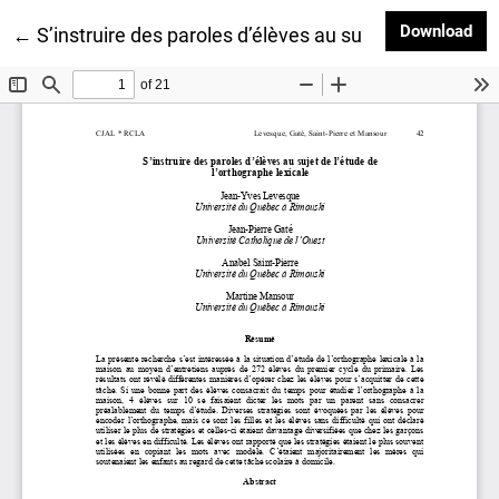
Dow
Download
Return to Article Details
←
S’instruire des paroles d’élèves au sujet de l’étude d