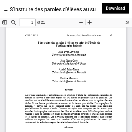
Dow
Download
Return to Article Details
←
S’instruire des paroles d’élèves au sujet de l’étude d